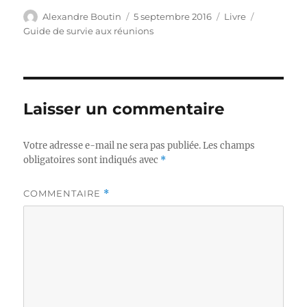
Auteur
Publié
Catégories
Étiquettes
Alexandre Boutin
5 septembre 2016
Livre
le
Guide de survie aux réunions
Laisser un commentaire
Votre adresse e-mail ne sera pas publiée.
Les champs
obligatoires sont indiqués avec
*
COMMENTAIRE
*