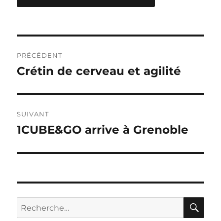
Navigation
PRÉCÉDENT
de
Crétin de cerveau et agilité
Publication
précédente :
l’article
SUIVANT
1CUBE&GO arrive à Grenoble
Publication
suivante :
RE
Recherche
pour :