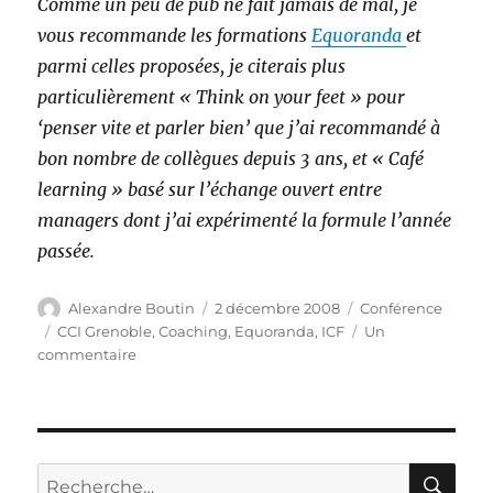
Comme un peu de pub ne fait jamais de mal, je
vous recommande les formations
Equoranda
et
parmi celles proposées, je citerais plus
particulièrement « Think on your feet » pour
‘penser vite et parler bien’ que j’ai recommandé à
bon nombre de collègues depuis 3 ans, et « Café
learning » basé sur l’échange ouvert entre
managers dont j’ai expérimenté la formule l’année
passée.
Auteur
Publié
Catégories
Alexandre Boutin
2 décembre 2008
Conférence
le
Étiquettes
CCI Grenoble
,
Coaching
,
Equoranda
,
ICF
Un
sur
commentaire
Portes
ouvertes
sur
le
Coaching
RE
Recherche