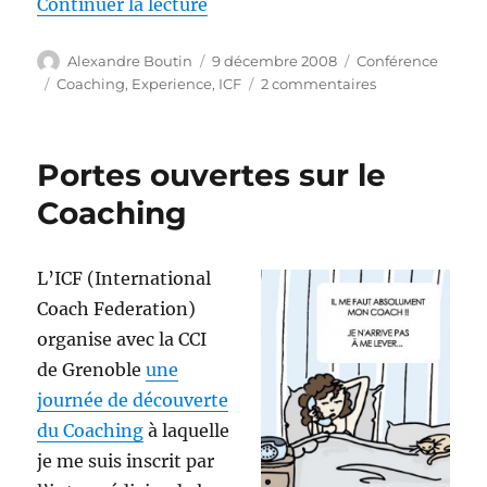
de « International Coach Federa
Continuer la lecture
Auteur
Publié
Catégories
Alexandre Boutin
9 décembre 2008
Conférence
le
Étiquettes
sur
Coaching
,
Experience
,
ICF
2 commentaires
International
Coach
Federation
Portes ouvertes sur le
Coaching
L’ICF (International
Coach Federation)
organise avec la CCI
de Grenoble
une
journée de découverte
du Coaching
à laquelle
je me suis inscrit par