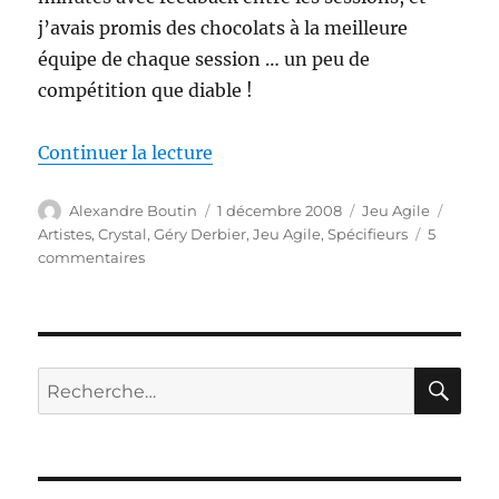
j’avais promis des chocolats à la meilleure
équipe de chaque session … un peu de
compétition que diable !
de « Artistes et Spécifieurs »
Continuer la lecture
Auteur
Publié
Catégories
Étique
Alexandre Boutin
1 décembre 2008
Jeu Agile
le
Artistes
,
Crystal
,
Géry Derbier
,
Jeu Agile
,
Spécifieurs
5
sur
commentaires
Artistes
et
Spécifieurs
RE
Recherche
pour :