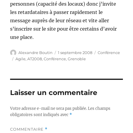
personnes (capacité des locaux) donc j’invite
les retardataires à passer rapidement le
message auprès de leur réseau et vite aller
s’inscrire sur le site pour être certains d’avoir
une place.
Auteur
Publié
Catégories
Alexandre Boutin
1 septembre 2008
Conférence
le
Étiquettes
Agile
,
AT2008
,
Conférence
,
Grenoble
Laisser un commentaire
Votre adresse e-mail ne sera pas publiée.
Les champs
obligatoires sont indiqués avec
*
COMMENTAIRE
*