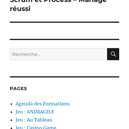
suivante :
réussi
RE
Recherche
pour :
PAGES
Agenda des Formations
Jeu : ANIMAGILE
Jeu : Au Tableau
Jeu : Casino Game