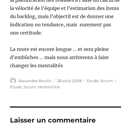
la planification des releases à l’aide du calcul de
la vélocité de l’équipe et l’estimation des items
du backlog, mais l’objectif est de donner une
indication ou tendance, mais surement pas
une certitude.
La route est encore longue … et sera pleine
d’embûches … mais nous arriverons à faire
changer les mentalités
Auteur
Publié
Catégories
Étique
Alexandre Boutin
28 août 2008
Etude
,
Scrum
le
Etude
,
Scrum
,
VersionOne
Laisser un commentaire