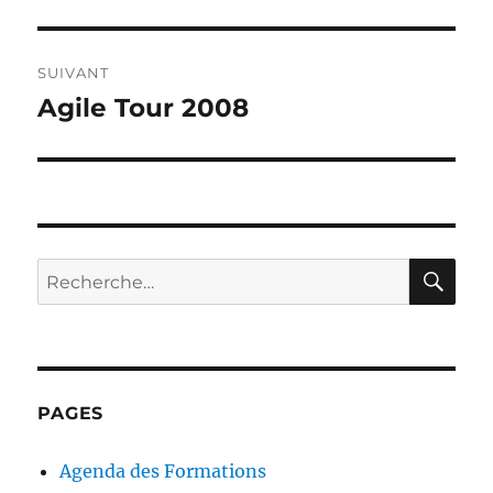
SUIVANT
Agile Tour 2008
Publication
suivante :
RE
Recherche
pour :
PAGES
Agenda des Formations