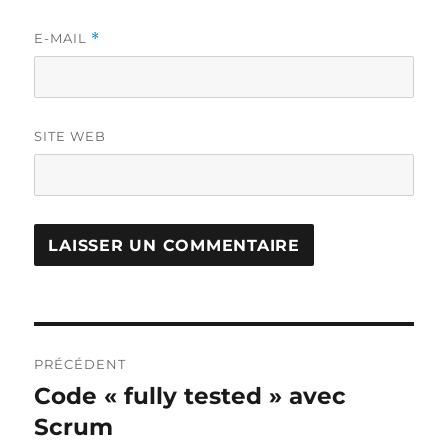
E-MAIL
*
SITE WEB
Navigation
PRÉCÉDENT
de
Code « fully tested » avec
Publication
précédente :
Scrum
l’article