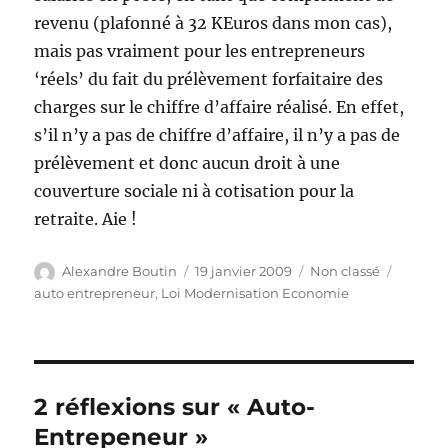
revenu (plafonné à 32 KEuros dans mon cas),
mais pas vraiment pour les entrepreneurs
‘réels’ du fait du prélèvement forfaitaire des
charges sur le chiffre d’affaire réalisé. En effet,
s’il n’y a pas de chiffre d’affaire, il n’y a pas de
prélèvement et donc aucun droit à une
couverture sociale ni à cotisation pour la
retraite. Aie !
Auteur
Publié
Catégories
Étiquet
Alexandre Boutin
19 janvier 2009
Non classé
le
auto entrepreneur
,
Loi Modernisation Economie
2 réflexions sur « Auto-
Entrepeneur »