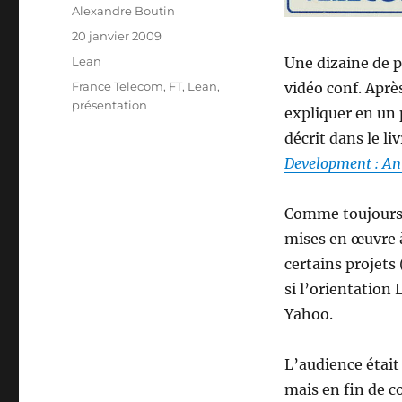
Auteur
Alexandre Boutin
Publié
20 janvier 2009
le
Catégories
Lean
Une dizaine de p
Étiquettes
France Telecom
,
FT
,
Lean
,
vidéo conf. Après
présentation
expliquer en un 
décrit dans le l
Development : An 
Comme toujours, 
mises en œuvre à
certains projet
si l’orientation
Yahoo.
L’audience était
mais en fin de c