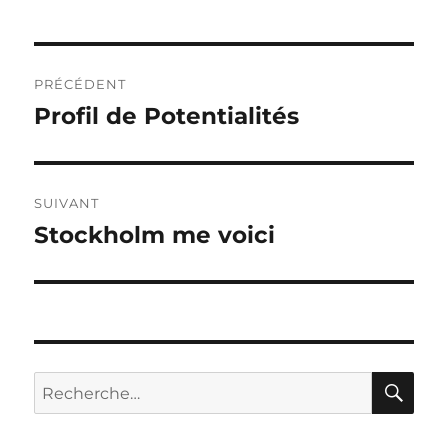
Navigation
PRÉCÉDENT
de
Profil de Potentialités
Publication
précédente :
l’article
SUIVANT
Stockholm me voici
Publication
suivante :
RE
Recherche
pour :