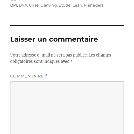
le
BPI
,
BVA
,
Crise
,
Deming
,
Etude
,
Lean
,
Managers
Laisser un commentaire
Votre adresse e-mail ne sera pas publiée.
Les champs
obligatoires sont indiqués avec
*
COMMENTAIRE
*