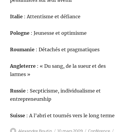
pessimistes sur leur avenir
Italie
: Attentisme et défiance
Pologne
: Jeunesse et optimisme
Roumanie
: Détachés et pragmatiques
Angleterre
: « Du sang, de la sueur et des
larmes »
Russie
: Secpticisme, individualisme et
entrepreneurship
Suisse
: A l’abri et tournés vers le long terme
Auteur
Publié
Catégories
Étiquett
Alexandre Boutin
10 mars 2009
Conférence