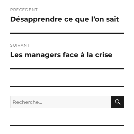
Navigation
PRÉCÉDENT
de
Désapprendre ce que l’on sait
Publication
précédente :
l’article
SUIVANT
Les managers face à la crise
Publication
suivante :
RE
Recherche
pour :