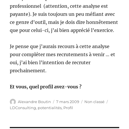
professionnel (attention, cette analyse est
payante). Je suis toujours un peu méfiant avec
ce genre d’outil, mais je dois dire honnêtement
que pour celui-ci, j’ai bien apprécié l’exercice.
Je pense que j’aurais recours à cette analyse
pour compléter mes recrutements à venir … et
oui, j’ai bien l’intention de recruter
prochainement.
Et vous, quel profil avez-vous ?
Auteur
Publié
Catégories
Étiquette
Alexandre Boutin
7 mars 2009
Non classé
le
LDConsulting
,
potentialités
,
Profil