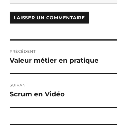
Navigation
PRÉCÉDENT
de
Valeur métier en pratique
Publication
précédente :
l’article
SUIVANT
Scrum en Vidéo
Publication
suivante :