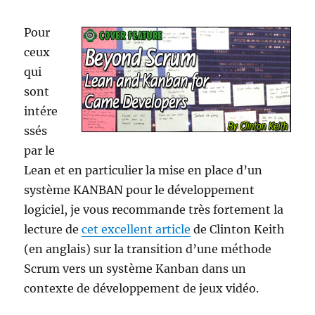
la
dette
Pour
technique
ceux
qui
sont
intére
ssés
par le
Lean et en particulier la mise en place d’un
système KANBAN pour le développement
logiciel, je vous recommande très fortement la
lecture de
cet excellent article
de Clinton Keith
(en anglais) sur la transition d’une méthode
Scrum vers un système Kanban dans un
contexte de développement de jeux vidéo.