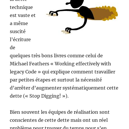
technique
est vaste et
a même
suscité
l’écriture
de
quelques très bons livres comme celui de
Michael Feathers « Working effectively with
legacy Code » qui explique comment travailler
par petites étapes et surtout la nécessité
d’arrêter d’augmenter systématiquement cette
dette (« Stop Digging! »).
Bien souvent les équipes de réalisation sont
conscientes de cette dette mais ont un réel
problème pour trouver du temps pour s’en