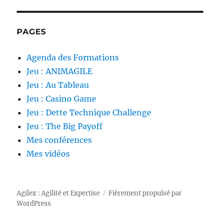
PAGES
Agenda des Formations
Jeu : ANIMAGILE
Jeu : Au Tableau
Jeu : Casino Game
Jeu : Dette Technique Challenge
Jeu : The Big Payoff
Mes conférences
Mes vidéos
Agilex : Agilité et Expertise
Fièrement propulsé par
WordPress