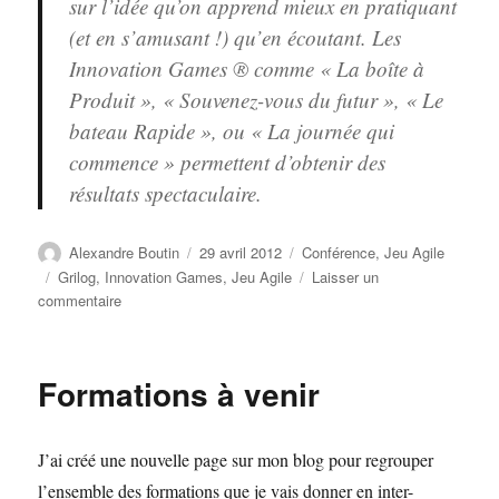
sur l’idée qu’on apprend mieux en pratiquant
(et en s’amusant !) qu’en écoutant. Les
Innovation Games ® comme « La boîte à
Produit », « Souvenez-vous du futur », « Le
bateau Rapide », ou « La journée qui
commence » permettent d’obtenir des
résultats spectaculaire.
Auteur
Publié
Catégories
Alexandre Boutin
29 avril 2012
Conférence
,
Jeu Agile
le
Étiquettes
Grilog
,
Innovation Games
,
Jeu Agile
Laisser un
sur
commentaire
RNB
Grilog
:
Formations à venir
Les
méthodes
d’innovation
J’ai créé une nouvelle page sur mon blog pour regrouper
logicielle
l’ensemble des formations que je vais donner en inter-