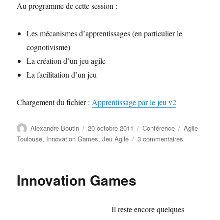
Au programme de cette session :
Les mécanismes d’apprentissages (en particulier le
cognotivisme)
La création d’un jeu agile
La facilitation d’un jeu
Chargement du fichier :
Apprentissage par le jeu v2
Auteur
Publié
Catégories
Étiquettes
Alexandre Boutin
20 octobre 2011
Conférence
Agile
le
sur
Toulouse
,
Innovation Games
,
Jeu Agile
3 commentaires
Keynote
« Des
Jeux
Innovation Games
agiles
pour
apprendre »
Il reste encore quelques