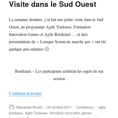
Visite dans le Sud Ouest
30
janvier
2012
La semaine dernière, j’ai fait une petite visite dans le Sud
–
PARIS
Ouest, au programme Agile Toulouse, Formation
Innovation Games et Agile Bordeaux … et mes
présentations de « Lorsque Scrum ne marche pas » ont été
quelque peu animées 🙂
Bordeaux – Les participants achètent les sujets de ma
session
de « Visite dans le Sud Ouest »
Continuer la lecture
Auteur
Publié
Catégories
Étiquettes
Alexandre Boutin
24 octobre 2011
Conférence
agile
le
bordeaux
,
Agile Toulouse
,
formation innovation games
,