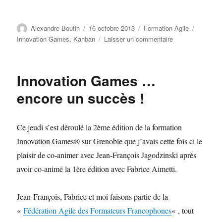
Auteur
Publié
Catégories
Étiquett
Alexandre Boutin
16 octobre 2013
Formation Agile
le
sur
Innovation Games
,
Kanban
Laisser un commentaire
Formation
Innovation
Games
Innovation Games …
et
Kanban
encore un succès !
en
2013
Ce jeudi s’est déroulé la 2ème édition de la formation
Innovation Games® sur Grenoble que j’avais cette fois ci le
plaisir de co-animer avec Jean-François Jagodzinski après
avoir co-animé la 1ère édition avec Fabrice Aimetti.
Jean-François, Fabrice et moi faisons partie de la
«
Fédération Agile des Formateurs Francophones
« , tout