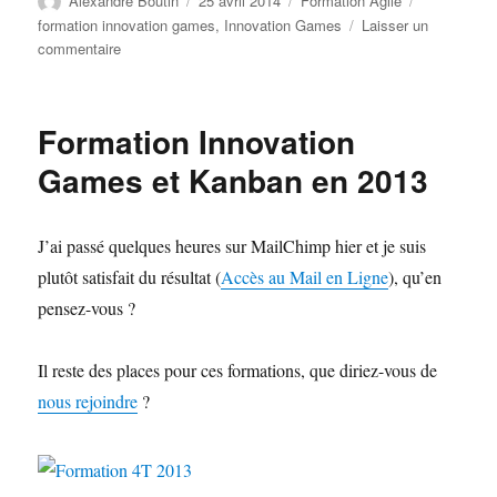
Alexandre Boutin
25 avril 2014
Formation Agile
le
formation innovation games
,
Innovation Games
Laisser un
sur
commentaire
Innovation
Games
:
Formation Innovation
Formation
Réussie
Games et Kanban en 2013
J’ai passé quelques heures sur MailChimp hier et je suis
plutôt satisfait du résultat (
Accès au Mail en Ligne
), qu’en
pensez-vous ?
Il reste des places pour ces formations, que diriez-vous de
nous rejoindre
?