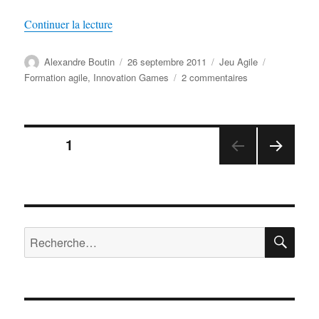
de « Innovation Games »
Continuer la lecture
Auteur
Publié
Catégories
Étiquettes
Alexandre Boutin
26 septembre 2011
Jeu Agile
le
sur
Formation agile
,
Innovation Games
2 commentaires
Innovation
Games
Pagination
PAGE
1
PAGE
des
SUIV
ANT
publications
E
RE
Recherche
pour :