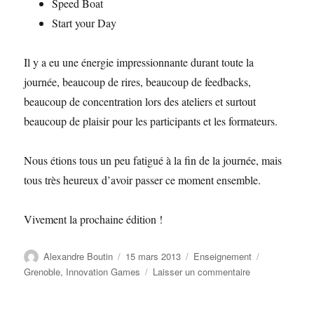
Speed Boat
Start your Day
Il y a eu une énergie impressionnante durant toute la
journée, beaucoup de rires, beaucoup de feedbacks,
beaucoup de concentration lors des ateliers et surtout
beaucoup de plaisir pour les participants et les formateurs.
Nous étions tous un peu fatigué à la fin de la journée, mais
tous très heureux d’avoir passer ce moment ensemble.
Vivement la prochaine édition !
Auteur
Publié
Catégories
Étiquettes
Alexandre Boutin
15 mars 2013
Enseignement
le
sur
Grenoble
,
Innovation Games
Laisser un commentaire
Innovation
Games