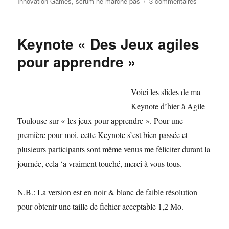
sur
Innovation Games
,
scrum ne marche pas
3 commentaires
Visite
dans
le
Keynote « Des Jeux agiles
Sud
Ouest
pour apprendre »
Voici les slides de ma
Keynote d’hier à Agile
Toulouse sur « les jeux pour apprendre ». Pour une
première pour moi, cette Keynote s’est bien passée et
plusieurs participants sont même venus me féliciter durant la
journée, cela ‘a vraiment touché, merci à vous tous.
N.B.: La version est en noir & blanc de faible résolution
pour obtenir une taille de fichier acceptable 1,2 Mo.