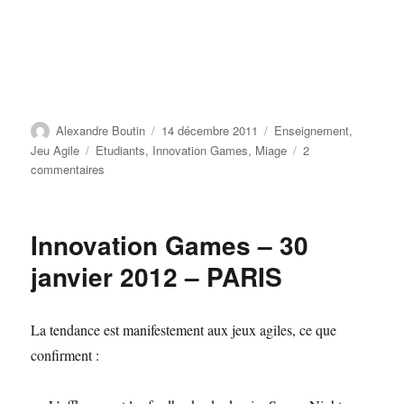
Auteur
Publié
Catégories
Alexandre Boutin
14 décembre 2011
Enseignement
,
le
Étiquettes
Jeu Agile
Etudiants
,
Innovation Games
,
Miage
2
sur
commentaires
Speed
Boat
…
Innovation Games – 30
avec
un
janvier 2012 – PARIS
vrai
bateau
La tendance est manifestement aux jeux agiles, ce que
confirment :