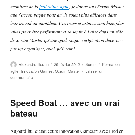
membres de la
fédération agile
, je donne aux Scrum Master
que j’accompagne pour qu’ils soient plus efficaces dans
leur travail au quotidien. Ces trucs et astuces sont bien plus
utiles pour être performant et se sentir à l’aise dans un rôle
de Scrum Master qu’une quelconque certification décernée
par un organisme, quel qu’il soit !
Auteur
Publié
Catégories
Étiquettes
Alexandre Boutin
29 février 2012
Scrum
Formation
le
agile
,
Innovation Games
,
Scrum Master
Laisser un
sur
commentaire
Formations
à
venir
Speed Boat … avec un vrai
bateau
Aujourd’hui c’était cours Innovation Games(r) avec Fred en