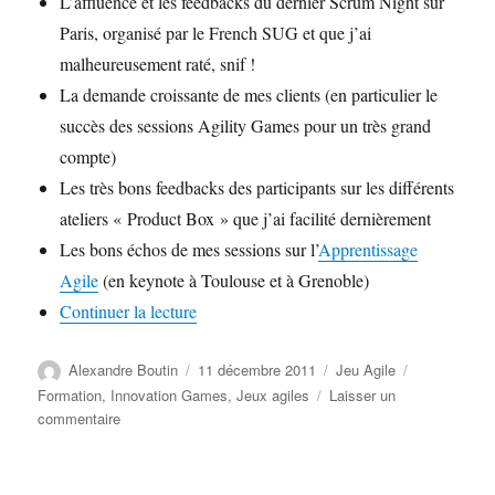
L’affluence et les feedbacks du dernier Scrum Night sur
Paris, organisé par le French SUG et que j’ai
malheureusement raté, snif !
La demande croissante de mes clients (en particulier le
succès des sessions Agility Games pour un très grand
compte)
Les très bons feedbacks des participants sur les différents
ateliers « Product Box » que j’ai facilité dernièrement
Les bons échos de mes sessions sur l’
Apprentissage
Agile
(en keynote à Toulouse et à Grenoble)
de « Innovation Games – 30 janvier 2012
Continuer la lecture
Auteur
Publié
Catégories
Étiquettes
Alexandre Boutin
11 décembre 2011
Jeu Agile
le
Formation
,
Innovation Games
,
Jeux agiles
Laisser un
sur
commentaire
Innovation
Games
–