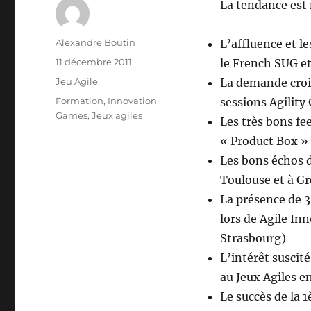
La tendance est 
Auteur
Alexandre Boutin
L’affluence et l
Publié
11 décembre 2011
le French SUG et
le
Catégories
Jeu Agile
La demande crois
Étiquettes
Formation
,
Innovation
sessions Agilit
Games
,
Jeux agiles
Les très bons fee
« Product Box » 
Les bons échos d
Toulouse et à G
La présence de 3
lors de Agile Inn
Strasbourg)
L’intérêt suscit
au Jeux Agiles e
Le succès de la 