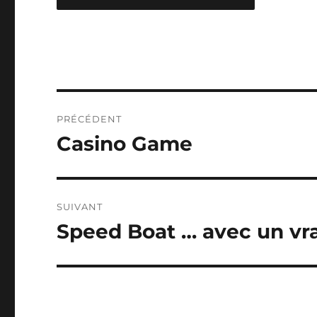
Navigation
PRÉCÉDENT
de
Casino Game
Publication
précédente :
l’article
SUIVANT
Speed Boat … avec un vr
Publication
suivante :