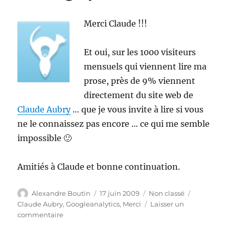
Aubry
Merci Claude !!!
Et oui, sur les 1000 visiteurs
mensuels qui viennent lire ma
prose, près de 9% viennent
directement du site web de
Claude Aubry
… que je vous invite à lire si vous
ne le connaissez pas encore … ce qui me semble
impossible 🙂
Amitiés à Claude et bonne continuation.
Auteur
Publié
Catégories
Étiquettes
Alexandre Boutin
17 juin 2009
Non classé
le
Claude Aubry
,
Googleanalytics
,
Merci
Laisser un
sur
commentaire
Message