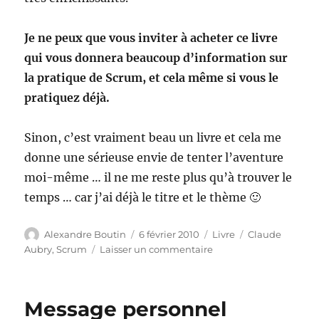
Je ne peux que vous inviter à acheter ce livre
qui vous donnera beaucoup d’information sur
la pratique de Scrum, et cela même si vous le
pratiquez déjà.
Sinon, c’est vraiment beau un livre et cela me
donne une sérieuse envie de tenter l’aventure
moi-même … il ne me reste plus qu’à trouver le
temps … car j’ai déjà le titre et le thème 🙂
Auteur
Publié
Catégories
Étiquettes
Alexandre Boutin
6 février 2010
Livre
Claude
le
sur
Aubry
,
Scrum
Laisser un commentaire
Le
livre
de
Message personnel
Claude