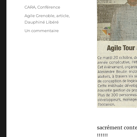
le
Catégories
CARA
,
Conférence
Étiquettes
Agile Grenoble
,
article
,
Dauphiné Libéré
sur
Un commentaire
Dauphiné
Libéré
:
Agile
Grenoble
sacrément conte
!!!!!!