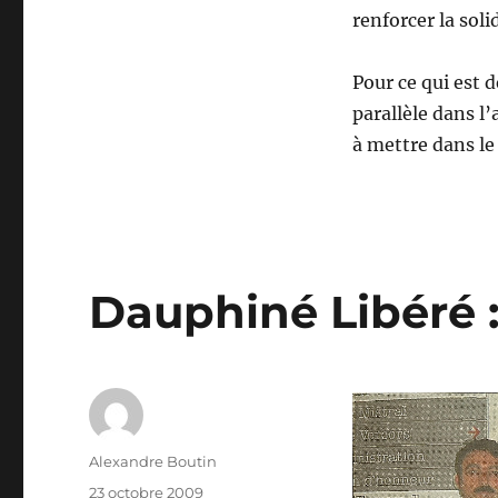
renforcer la soli
Pour ce qui est 
parallèle dans l’
à mettre dans le
Dauphiné Libéré :
Auteur
Alexandre Boutin
Publié
23 octobre 2009