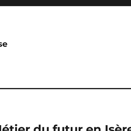
se
étier du futur en Isèr