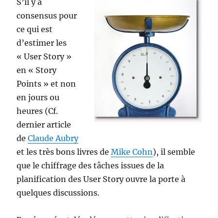
S’il y a
?
consensus pour
ce qui est
d’estimer les
« User Story »
en « Story
Points » et non
en jours ou
heures (Cf.
dernier article
de
Claude Aubry
et les très bons livres de
Mike Cohn
), il semble
que le chiffrage des tâches issues de la
planification des User Story ouvre la porte à
quelques discussions.