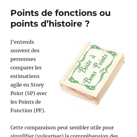
sont
Points de fonctions ou
une
bonne
points d’histoire ?
pratique
J’entends
souvent des
personnes
comparer les
estimations
agile en Story
Point (SP) avec
les Points de
Fonction (PF).
Cette comparaison peut sembler utile pour
simplifier (vulgariser) la compréhension des