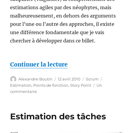
estimations agiles par des néophytes, mais
malheureusement, en dehors des arguments
pour l’une ou l’autre des approches, il existe
une différence fondamentale que je vais
chercher à développer dans ce billet.
de « Points de fonction
Continuer la lecture
Auteur
Publié
Catégories
Étiquettes
Alexandre Boutin
12 avril 2010
Scrum
le
Estimation
,
Points de fonction
,
Story Point
Un
sur
commentaire
Points
de
fonctions
Estimation des tâches
ou
points
d’histoire