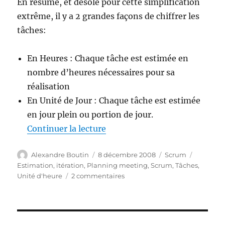
En résumé, et désolé pour cette simplification
extrême, il y a 2 grandes façons de chiffrer les
tâches:
En Heures : Chaque tâche est estimée en
nombre d’heures nécessaires pour sa
réalisation
En Unité de Jour : Chaque tâche est estimée
en jour plein ou portion de jour.
de « Estimation des tâches »
Continuer la lecture
Auteur
Publié
Catégories
Étiquett
Alexandre Boutin
8 décembre 2008
Scrum
le
Estimation
,
itération
,
Planning meeting
,
Scrum
,
Tâches
,
sur
Unité d'heure
2 commentaires
Estimation
des
tâches