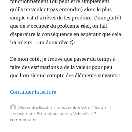
fonctionnement (ou peut être simplement
qu’ils ne veulent pas entendre) alors le plus
simple est d’arrêter de les produire. Donc plutôt
que de s’occuper du problème réel, on fait
disparaitre la conséquence en espérant que cela
ira mieux … un doux rêve 🙂
De mon coté, je trouve que passer du temps à
faire des estimations a de la valeur pour peu
que l’on tienne compte des éléments suivants :
de « Les estimations sont une b
Continuer la lecture
Auteur
Publié
Catégories
Étiquette
Alexandre Boutin
5 novembre 2015
Scrum
le
#noestimate
,
Estimation
,
points
,
Velocité
7
sur
commentaires
Les
estimations