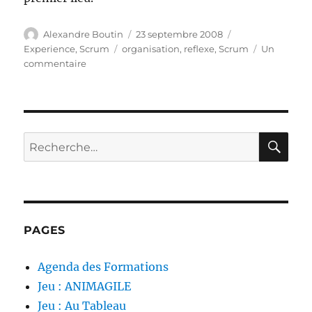
Auteur
Publié
Catégories
Alexandre Boutin
23 septembre 2008
le
Étiquettes
Experience
,
Scrum
organisation
,
reflexe
,
Scrum
Un
sur
commentaire
Avoir
le
réflexe
Agile
RE
Recherche
pour :
PAGES
Agenda des Formations
Jeu : ANIMAGILE
Jeu : Au Tableau