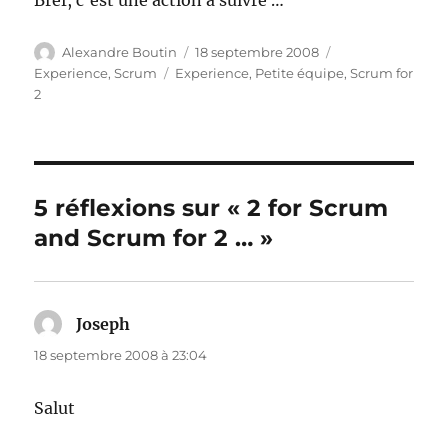
Bref, c’est une action à suivre …
Auteur
Publié
Catégories
Alexandre Boutin
18 septembre 2008
le
Étiquettes
Experience
,
Scrum
Experience
,
Petite équipe
,
Scrum for
2
5 réflexions sur « 2 for Scrum
and Scrum for 2 … »
Joseph
dit :
18 septembre 2008 à 23:04
Salut