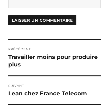
Navigation
PRÉCÉDENT
de
Travailler moins pour produire
Publication
précédente :
plus
l’article
SUIVANT
Lean chez France Telecom
Publication
suivante :