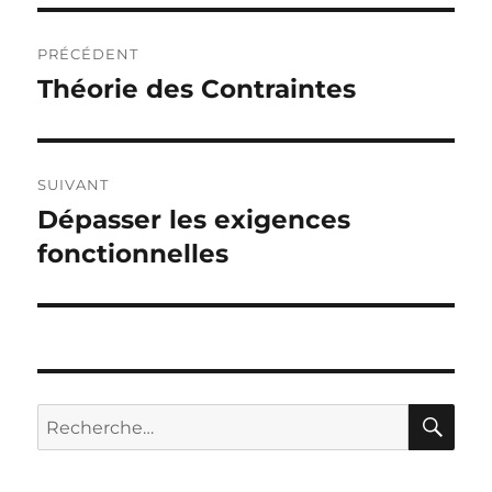
Navigation
PRÉCÉDENT
de
Théorie des Contraintes
Publication
précédente :
l’article
SUIVANT
Dépasser les exigences
Publication
suivante :
fonctionnelles
RE
Recherche
pour :