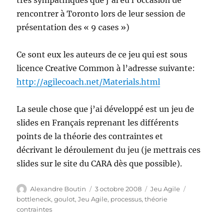
très sympathiques que j’ai eu l’occasion de
rencontrer à Toronto lors de leur session de
présentation des « 9 cases »)
Ce sont eux les auteurs de ce jeu qui est sous
licence Creative Common à l’adresse suivante:
http://agilecoach.net/Materials.html
La seule chose que j’ai développé est un jeu de
slides en Français reprenant les différents
points de la théorie des contraintes et
décrivant le déroulement du jeu (je mettrais ces
slides sur le site du CARA dès que possible).
Auteur
Publié
Catégories
Étiquett
Alexandre Boutin
3 octobre 2008
Jeu Agile
le
bottleneck
,
goulot
,
Jeu Agile
,
processus
,
théorie
contraintes