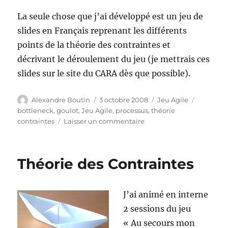
La seule chose que j’ai développé est un jeu de
slides en Français reprenant les différents
points de la théorie des contraintes et
décrivant le déroulement du jeu (je mettrais ces
slides sur le site du CARA dès que possible).
Auteur
Publié
Catégories
Étiquett
Alexandre Boutin
3 octobre 2008
Jeu Agile
le
bottleneck
,
goulot
,
Jeu Agile
,
processus
,
théorie
sur
contraintes
Laisser un commentaire
Théorie
des
contraintes
Théorie des Contraintes
(bis)
J’ai animé en interne
2 sessions du jeu
« Au secours mon