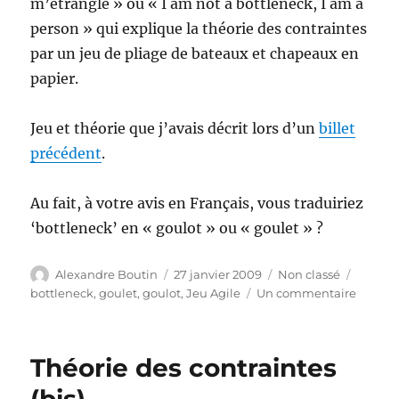
m’étrangle » ou « I am not a bottleneck, I am a
person » qui explique la théorie des contraintes
par un jeu de pliage de bateaux et chapeaux en
papier.
Jeu et théorie que j’avais décrit lors d’un
billet
précédent
.
Au fait, à votre avis en Français, vous traduiriez
‘bottleneck’ en « goulot » ou « goulet » ?
Auteur
Publié
Catégories
Étiquet
Alexandre Boutin
27 janvier 2009
Non classé
le
sur
bottleneck
,
goulet
,
goulot
,
Jeu Agile
Un commentaire
Théori
des
Contrai
Théorie des contraintes
(bis)