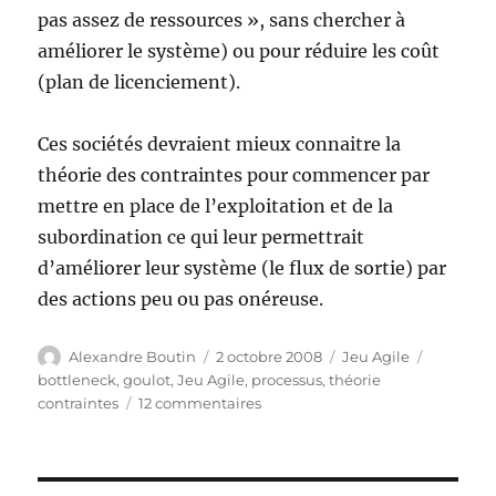
pas assez de ressources », sans chercher à
améliorer le système) ou pour réduire les coût
(plan de licenciement).
Ces sociétés devraient mieux connaitre la
théorie des contraintes pour commencer par
mettre en place de l’exploitation et de la
subordination ce qui leur permettrait
d’améliorer leur système (le flux de sortie) par
des actions peu ou pas onéreuse.
Auteur
Publié
Catégories
Étiquett
Alexandre Boutin
2 octobre 2008
Jeu Agile
le
bottleneck
,
goulot
,
Jeu Agile
,
processus
,
théorie
sur
contraintes
12 commentaires
Théorie
des
Contraintes