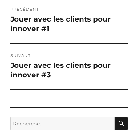
Navigation
PRÉCÉDENT
de
Jouer avec les clients pour
Publication
précédente :
innover #1
l’article
SUIVANT
Jouer avec les clients pour
Publication
suivante :
innover #3
RE
Recherche
pour :