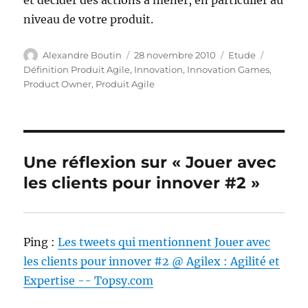
et décider des actions à mener, en particulier au
niveau de votre produit.
Auteur
Publié
Catégories
Étiquett
Alexandre Boutin
28 novembre 2010
Etude
le
Définition Produit Agile
,
Innovation
,
Innovation Games
,
Product Owner
,
Produit Agile
Une réflexion sur « Jouer avec
les clients pour innover #2 »
Ping :
Les tweets qui mentionnent Jouer avec
les clients pour innover #2 @ Agilex : Agilité et
Expertise -- Topsy.com