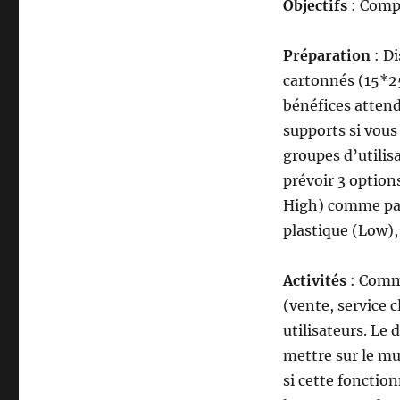
Objectifs
: Compr
Préparation
: D
cartonnés (15*25
bénéfices attend
supports si vous 
groupes d’utili
prévoir 3 option
High) comme par
plastique (Low),
Activités
: Comm
(vente, service c
utilisateurs. Le 
mettre sur le mu
si cette fonctio