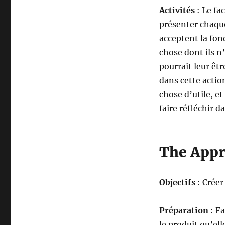
Activités
: Le fa
présenter chaque
acceptent la fon
chose dont ils n
pourrait leur êtr
dans cette actio
chose d’utile, et
faire réfléchir d
The Appr
Objectifs
: Créer
Préparation
: F
le produit qu’el