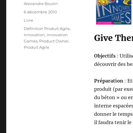
Auteur
Alexandre Boutin
Publié
6 décembre 2010
le
Catégories
Livre
Étiquettes
Définition Produit Agile
,
Innovation
,
Innovation
Give The
Games
,
Product Owner
,
Produit Agile
Objectifs
: Utili
découvrir des be
Préparation
: E
produit (par exe
du béton » ou enc
interne espacées
donner le temps 
il faudra tenir l