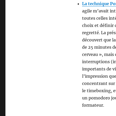
La technique P
agile m’avait in
toutes celles int
choix et définir 
regretté. La pré
découvert que la
de 25 minutes de
cerveau », mais 
interruptions (i
importants de vis
l’impression qu
concentrant sur u
le timeboxing, e
un pomodoro jou
formateur.