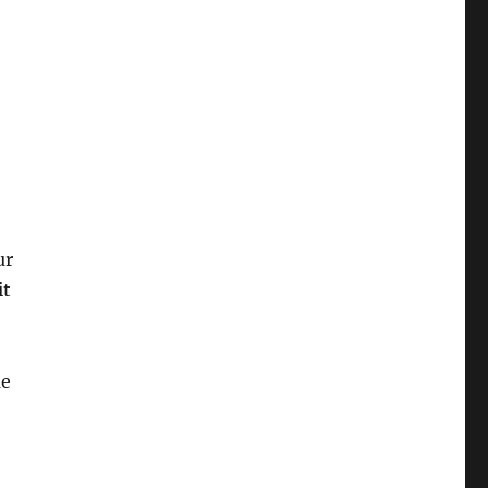
ur
it
e
me