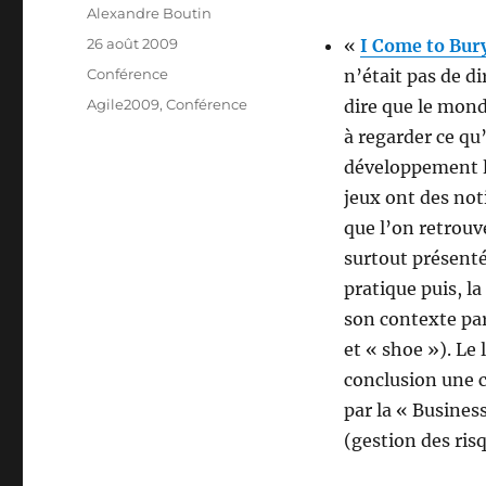
Auteur
Alexandre Boutin
Publié
26 août 2009
«
I Come to Bury
le
Catégories
Conférence
n’était pas de di
Étiquettes
Agile2009
,
Conférence
dire que le monde
à regarder ce qu’
développement lo
jeux ont des not
que l’on retrouv
surtout présenté
pratique puis, la
son contexte par
et « shoe »). Le 
conclusion une c
par la « Busines
(gestion des risq