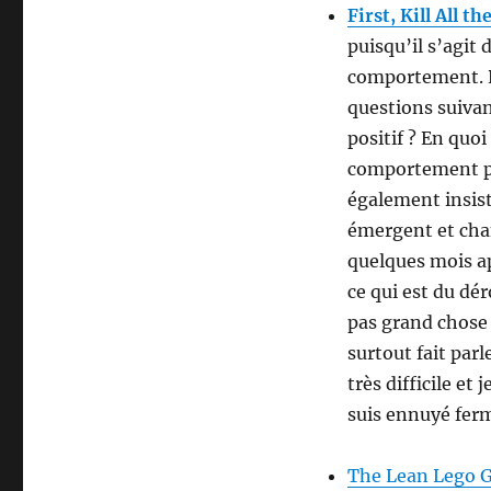
First, Kill All t
puisqu’il s’agit
comportement. Po
questions suiva
positif ? En quo
comportement pe
également insist
émergent et chan
quelques mois ap
ce qui est du dér
pas grand chose 
surtout fait parl
très difficile et
suis ennuyé ferm
The Lean Lego 