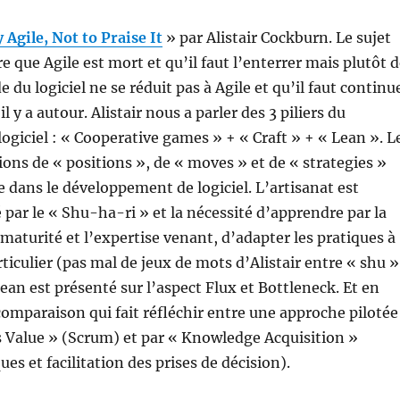
 Agile, Not to Praise It
» par Alistair Cockburn. Le sujet
re que Agile est mort et qu’il faut l’enterrer mais plutôt 
 du logiciel ne se réduit pas à Agile et qu’il faut continu
il y a autour. Alistair nous a parler des 3 piliers du
giciel : « Cooperative games » + « Craft » + « Lean ». L
ions de « positions », de « moves » et de « strategies »
e dans le développement de logiciel. L’artisanat est
 par le « Shu-ha-ri » et la nécessité d’apprendre par la
 maturité et l’expertise venant, d’adapter les pratiques à
ticulier (pas mal de jeux de mots d’Alistair entre « shu »
lean est présenté sur l’aspect Flux et Bottleneck. Et en
omparaison qui fait réfléchir entre une approche pilotée
s Value » (Scrum) et par « Knowledge Acquisition »
ues et facilitation des prises de décision).