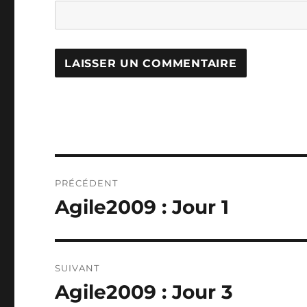
Navigation
PRÉCÉDENT
de
Agile2009 : Jour 1
Publication
précédente :
l’article
SUIVANT
Agile2009 : Jour 3
Publication