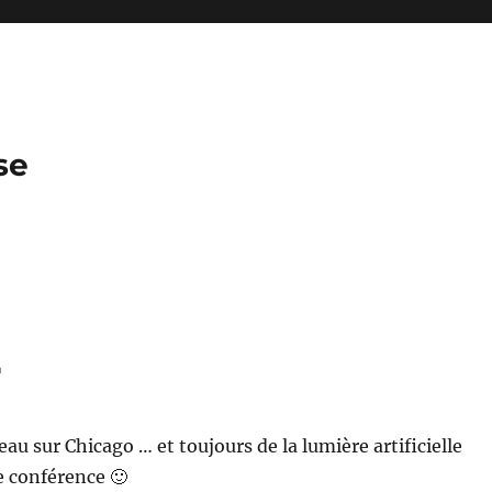
se
2
au sur Chicago … et toujours de la lumière artificielle
de conférence 🙂