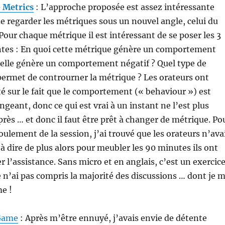
he Metrics
: L’approche proposée est assez intéressante
 de regarder les métriques sous un nouvel angle, celui du
ur chaque métrique il est intéressant de se poser les 3
ntes : En quoi cette métrique génère un comportement
i elle génère un comportement négatif ? Quel type de
rmet de controurner la métrique ? Les orateurs ont
é sur le fait que le comportement (« behaviour ») est
geant, donc ce qui est vrai à un instant ne l’est plus
rès … et donc il faut être prêt à changer de métrique. Po
oulement de la session, j’ai trouvé que les orateurs n’ava
à dire de plus alors pour meubler les 90 minutes ils ont
er l’assistance. Sans micro et en anglais, c’est un exercic
 je n’ai pas compris la majorité des discussions … dont je 
e !
Game
: Après m’être ennuyé, j’avais envie de détente