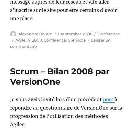
message auprès de leur réseau et vite aller
s’inscrire sur le site pour être certains d’avoir
une place.
Auteur
Publié
Catégories
Alexandre Boutin
1 septembre 2008
Conférence
le
Étiquettes
Agile
,
AT2008
,
Conférence
,
Grenoble
Laisser un
sur
commentaire
Agile
Tour
2008
Scrum – Bilan 2008 par
VersionOne
Je vous avais invité lors d’un précédent
post
à
répondre au questionnaire de VersionOne sur la
progression de l’utilisation des méthodes
Agiles.