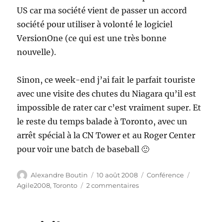
US car ma société vient de passer un accord
société pour utiliser à volonté le logiciel
VersionOne (ce qui est une très bonne
nouvelle).
Sinon, ce week-end j’ai fait le parfait touriste
avec une visite des chutes du Niagara qu’il est
impossible de rater car c’est vraiment super. Et
le reste du temps balade à Toronto, avec un
arrêt spécial à la CN Tower et au Roger Center
pour voir une batch de baseball 🙂
Auteur
Publié
Catégories
Étiquett
Alexandre Boutin
10 août 2008
Conférence
le
sur
Agile2008
,
Toronto
2 commentaires
Dernier
jour
…