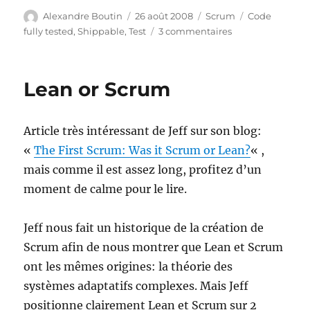
Auteur
Publié
Catégories
Étiquettes
Alexandre Boutin
26 août 2008
Scrum
Code
le
sur
fully tested
,
Shippable
,
Test
3 commentaires
Code
« fully
tested »
Lean or Scrum
avec
Scrum
Article très intéressant de Jeff sur son blog:
«
The First Scrum: Was it Scrum or Lean?
« ,
mais comme il est assez long, profitez d’un
moment de calme pour le lire.
Jeff nous fait un historique de la création de
Scrum afin de nous montrer que Lean et Scrum
ont les mêmes origines: la théorie des
systèmes adaptatifs complexes. Mais Jeff
positionne clairement Lean et Scrum sur 2