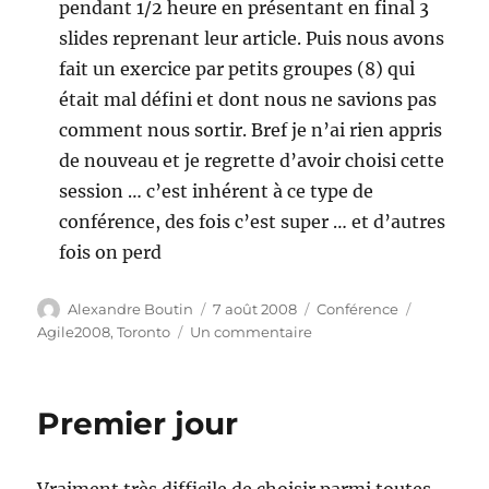
pendant 1/2 heure en présentant en final 3
slides reprenant leur article. Puis nous avons
fait un exercice par petits groupes (8) qui
était mal défini et dont nous ne savions pas
comment nous sortir. Bref je n’ai rien appris
de nouveau et je regrette d’avoir choisi cette
session … c’est inhérent à ce type de
conférence, des fois c’est super … et d’autres
fois on perd
Auteur
Publié
Catégories
Étiquette
Alexandre Boutin
7 août 2008
Conférence
le
sur
Agile2008
,
Toronto
Un commentaire
Deuxième
jour
Premier jour