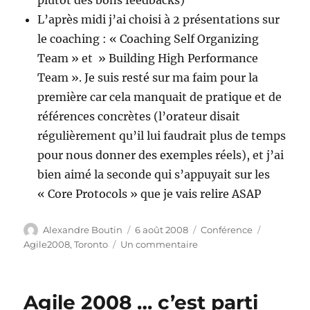
plutôt des bons feedbacks)
L’après midi j’ai choisi à 2 présentations sur
le coaching : « Coaching Self Organizing
Team » et » Building High Performance
Team ». Je suis resté sur ma faim pour la
première car cela manquait de pratique et de
références concrètes (l’orateur disait
régulièrement qu’il lui faudrait plus de temps
pour nous donner des exemples réels), et j’ai
bien aimé la seconde qui s’appuyait sur les
« Core Protocols » que je vais relire ASAP
Auteur
Publié
Catégories
Étiquette
Alexandre Boutin
6 août 2008
Conférence
le
sur
Agile2008
,
Toronto
Un commentaire
Premier
jour
Agile 2008 … c’est parti