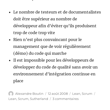
Le nombre de testeurs et de documentalistes
doit être supérieur au nombre de
développeur afin d’éviter qu’ils produisent
trop de code trop vite
Rien n’est plus convaincant pour le
management que de voir régulièrement
(démo) du code qui marche
Il est impossible pour les développeurs de
développer du code de qualité sans avoir un
environnement d’intégration continue en
place
Auteur
Publié
Catégories
Étiquett
Alexandre Boutin
12 août 2008
Lean
,
Scrum
le
sur
Lean
,
Scrum
,
Sutherland
3 commentaires
Lean
or