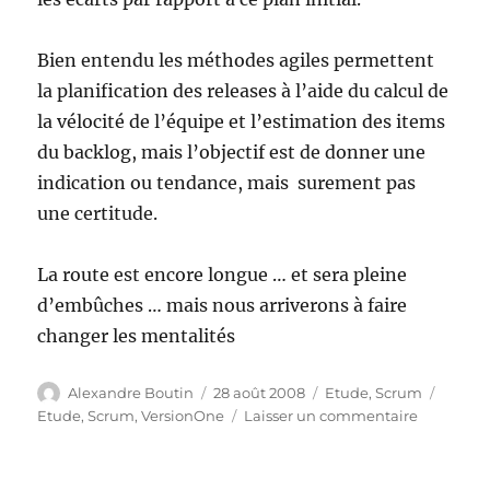
Bien entendu les méthodes agiles permettent
la planification des releases à l’aide du calcul de
la vélocité de l’équipe et l’estimation des items
du backlog, mais l’objectif est de donner une
indication ou tendance, mais surement pas
une certitude.
La route est encore longue … et sera pleine
d’embûches … mais nous arriverons à faire
changer les mentalités
Auteur
Publié
Catégories
Étique
Alexandre Boutin
28 août 2008
Etude
,
Scrum
le
sur
Etude
,
Scrum
,
VersionOne
Laisser un commentaire
Scrum
–
Bilan