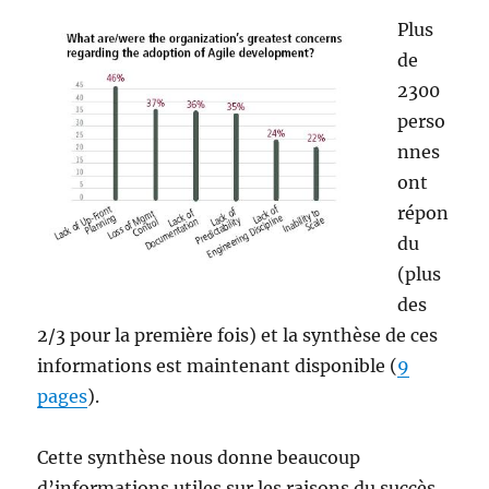
Plus
de
2300
perso
nnes
ont
répon
du
(plus
des
2/3 pour la première fois) et la synthèse de ces
informations est maintenant disponible (
9
pages
).
Cette synthèse nous donne beaucoup
d’informations utiles sur les raisons du succès