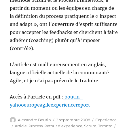
méthode Scrum et le Process Framework, à
partir du moment ou les équipes en charge de
la définition du process pratiquent le « inspect
and adapt », ont l’ouverture d’esprit suffisante
pour accepter les feedbacks et cherchent à faire
adhérer (coaching) plutôt qu’à imposer
(contrôle).
L’article est malheureusement en anglais,
langue officielle actuelle de la communauté
Agile, et je n’ai pas prévu de le traduire.
Accès à l’article en pdf :
boutin-
yahooeuropeagileexperiencereport
Auteur
Publié
Catégories
Alexandre Boutin
2 septembre 2008
Experience
le
Étiquettes
article
,
Process
,
Retour d'experience
,
Scrum
,
Toronto